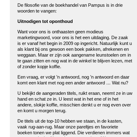
De filosofie van de boekhandel van Pampus is in drie
woorden te vangen:
Uitnodigen tot oponthoud
Want voor ons is onthaasten geen modieus
marketingwoord, voor ons is het een uitdaging. De zaak
is er vanaf het begin in 2009 op ingericht. Natuurlijk kunt u
als klant bij ons gewoon een boek pakken, afrekenen en
weggaan. Maar er zijn ook aangename leunstoelen om in
te gaan zitten en nog wat in de winkel te blijven lezen, met
of zonder kopje koffie.
Een vraag, er volgt ’n antwoord, nog ’n antwoord en daar
komt een klant met nog een ander antwoord … Wat nu?
U bekijkt de aangeraden titels, ruikt eraan, neemt ze in uw
hand en schat ze in. U leest wat in het ene of in het
andere, slokje koffie, misschien denkt u er nog even over
en komt u morgen terug.
De titels uit de top-10 hebben we staan, in de kasten,
vaak rug-aan-rug. Maar onze pareltjes en favoriete
boeken tonen we plat liggend. Die verdienen immers wat