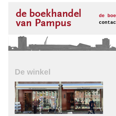
de boe
contac
De winkel