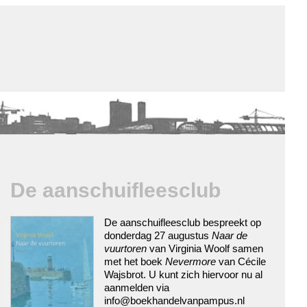
de winkel
assortiment
aanraders
contact
nieuwsbrief
De aanschuifleesclub
De aanschuifleesclub bespreekt op
donderdag 27 augustus
Naar de
vuurtoren
van Virginia Woolf samen
met het boek
Nevermore
van Cécile
Wajsbrot. U kunt zich hiervoor nu al
aanmelden via
info@boekhandelvanpampus.nl