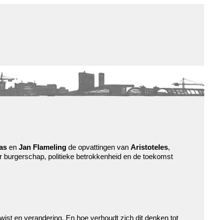
de winkel
assortiment
aanraders
contact
nieuwsbrief
as
en
Jan Flameling
de opvattingen van
Aristoteles
,
 burgerschap, politieke betrokkenheid en de toekomst
ist en verandering. En hoe verhoudt zich dit denken tot