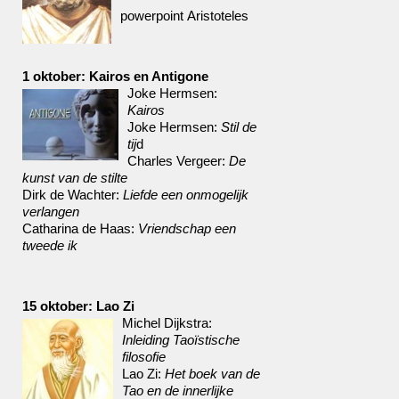
powerpoint Aristoteles
1 oktober: Kairos en Antigone
Joke Hermsen:
Kairos
Joke Hermsen:
Stil de
tij
d
Charles Vergeer:
De
kunst van de stilte
Dirk de Wachter:
Liefde een onmogelijk
verlangen
Catharina de Haas:
Vriendschap een
tweede ik
15 oktober: Lao Zi
Michel Dijkstra:
Inleiding Taoïstische
filosofie
Lao Zi:
Het boek van de
Tao en de innerlijke