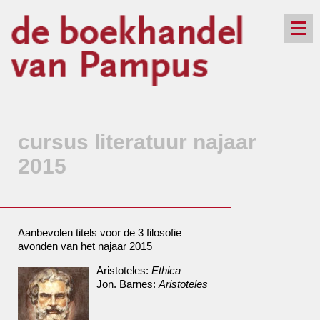
de winkel
assortiment
aanraders
contact
nieuwsbrief
cursus literatuur najaar
2015
Aanbevolen titels voor de 3 filosofie
avonden van het najaar 2015
Aristoteles:
Ethica
Jon. Barnes:
Aristoteles