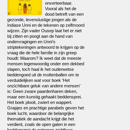
onverteerbaar.
Vooral als het de
dood betreft van een
gezonde, levenslustige jongen als de
Indiase Unni en de tekenen op zelfmoord
wijzen. Zijn vader Ousep laat het er niet
bij zitten en poogt aan de hand van
ondervragingen en Unni’s
striptekeningen antwoord te krijgen op de
vraag die de hele familie in zijn greep
houdt: Waarom? Ik weet dat de meeste
mensen tegenwoordig onder een dekbed
slapen, toch haal ik het ouderwetse
beddengoed uit de mottenballen om te
verduidelijken wat voor boek ‘Het
onzichtbare geluk van andere mensen’
is: Geen zware paardenharen deken,
maar een kunstig gehaakt beddensprei.
Het boek plooit, zwiert en wappert.
Grapjes en prachtige parabels geven het
boek lucht, waardoor de belangrijke
thematiek de aandacht krijgt die het
verdient, zoals de open gaten in een
beddensprei de patronen zichtbaar