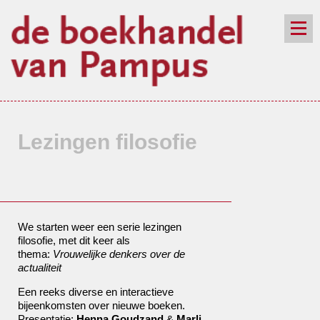
de winkel
assortiment
aanraders
contact
nieuwsbrief
Lezingen filosofie
We starten weer een serie lezingen
filosofie, met dit keer als
thema:
Vrouwelijke denkers over de
actualiteit
Een reeks diverse en interactieve
bijeenkomsten over nieuwe boeken.
Presentatie:
Henna Goudzand
&
Marli