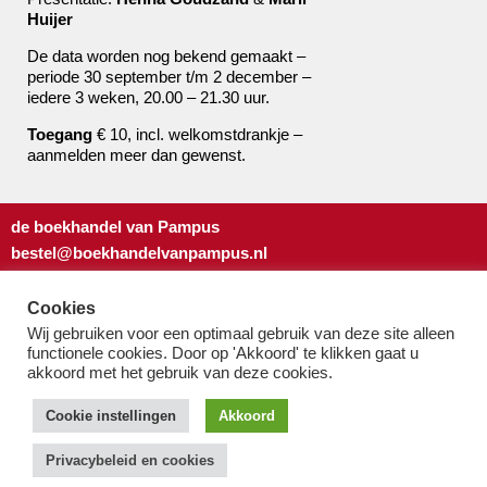
Huijer
De data worden nog bekend gemaakt –
periode 30 september t/m 2 december –
iedere 3 weken, 20.00 – 21.30 uur.
Toegang
€ 10, incl. welkomstdrankje –
aanmelden meer dan gewenst.
de boekhandel van Pampus
bestel@boekhandelvanpampus.nl
van Eesterenlaan 17
1019 JK Amsterdam
Cookies
u appt ons 06 1544 8310
Wij gebruiken voor een optimaal gebruik van deze site alleen
functionele cookies. Door op 'Akkoord' te klikken gaat u
u belt ons 020 419 3023
akkoord met het gebruik van deze cookies.
Algemene Voorwaarden
Privacy-beleid & cookies
Cookie instellingen
Akkoord
Privacybeleid en cookies