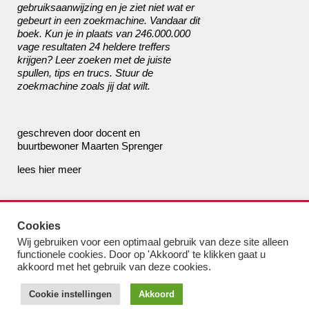
gebruiksaanwijzing en je ziet niet wat er
gebeurt in een zoekmachine. Vandaar dit
boek. Kun je in plaats van 246.000.000
vage resultaten 24 heldere treffers
krijgen? Leer zoeken met de juiste
spullen, tips en trucs. Stuur de
zoekmachine zoals jij dat wilt.
geschreven door docent en
buurtbewoner Maarten Sprenger
lees
hier
meer
de boekhandel van Pampus
Cookies
bestel@boekhandelvanpampus.nl
Wij gebruiken voor een optimaal gebruik van deze site alleen
van Eesterenlaan 17
functionele cookies. Door op 'Akkoord' te klikken gaat u
1019 JK Amsterdam
akkoord met het gebruik van deze cookies.
u appt ons 06 1544 8310
Cookie instellingen
Akkoord
u belt ons 020 419 3023