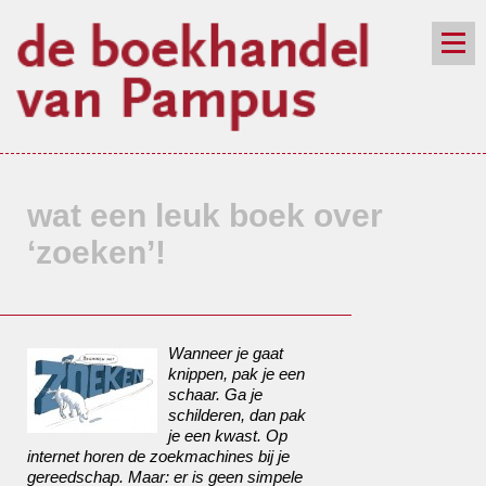
de winkel
assortiment
aanraders
contact
nieuwsbrief
wat een leuk boek over
‘zoeken’!
Wanneer je gaat
knippen, pak je een
schaar. Ga je
schilderen, dan pak
je een kwast. Op
internet horen de zoekmachines bij je
gereedschap. Maar: er is geen simpele