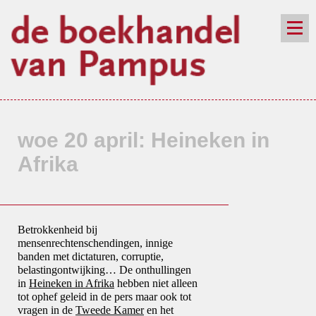
de winkel
assortiment
aanraders
contact
nieuwsbrief
woe 20 april: Heineken in
Afrika
Betrokkenheid bij
mensenrechtenschendingen, innige
banden met dictaturen, corruptie,
belastingontwijking… De onthullingen
in
Heineken in Afrika
hebben niet alleen
tot ophef geleid in de pers maar ook tot
vragen in de
Tweede Kamer
en het