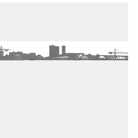
de winkel
assortiment
aanraders
contact
nieuwsbrief