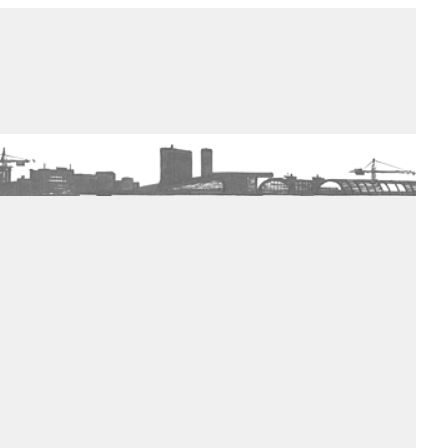
de winkel
assortiment
aanraders
contact
nieuwsbrief