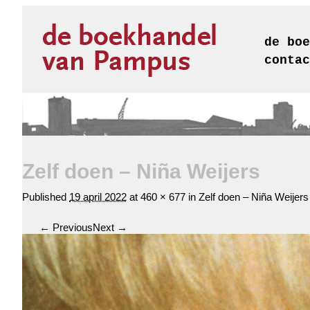
de boe
contac
Zelf doen – Niña Weijers
Published
19 april 2022
at
460 × 677
in
Zelf doen – Niña Weijers
← Previous
Next →